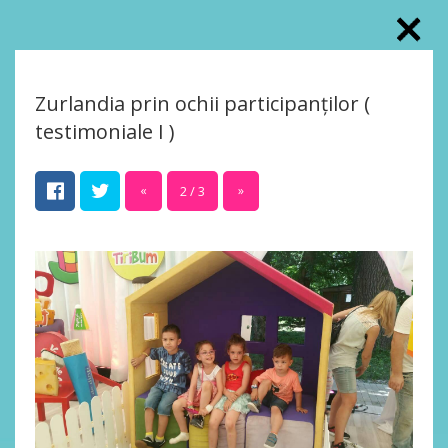
Zurlandia prin ochii participanților (
testimoniale I )
«
2 / 3
»